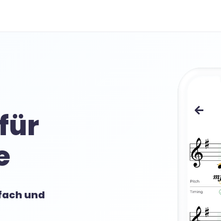
für
e
nfach und